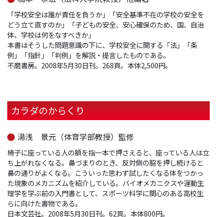
「学校安全は誰が責任を負うか」「安全基準不在の学校の安全を
どう立て直すのか」「子どもの安全、安心確保のため、国、自治
体、学校は何をなすべきか」
本書はそうした問題意識の下に、学校安全に関する「法」「条
例」「指針」「判例」を解説・提言したものである。
不磨書房。2008年5月30日刊。268頁。本体2,500円。
カラダのからくり
湯浅 景元（体育学部教授）監修
椅子に座っている人の額を指一本で押さえると、座っている人は立
ち上がれなくなる。鼻づまりのとき、反対側の脇を押し続けると
鼻の通りがよくなる。こういった思わず試したくなる体をつかっ
た現象のメカニズムを紹介している。バイオメカニクスや運動生
理学を学ぶ前の入門書として、スポーツ科学に関心のある高校生
らに向けた書物である。
日本文芸社。2008年5月30日刊。62頁。本体800円。