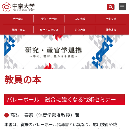
大学案内
学部・大学院
入試情報
学生支援
就職・資格
留学・国際交流
研究活動
社会連携
教員の本
バレーボール 試合に強くなる戦術セミナー
高梨 泰彦（体育学部准教授）著
本書は、従来のバレーボール指導書とは異なり、応用技術や戦