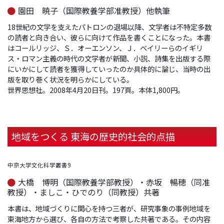
園田 暁子（国際教養学部准教授）他執筆
18世紀の文学を支えたパトロンの退場以降、文学者は不特定多数
の読者と向き合い、彼らに向けて作品を書くことになった。本書
はコールリッジ、Ｓ．オーエンソン、Ｊ．ベイリーらのイギリ
ス・ロマン主義の時代の文学者が新聞、小説、詩集を出版する際
にいかにして読者を獲得していったのか具体的に論じ、当時の出
版を取り巻く状況を明らかにしている。
世界思想社。2008年4月20日刊。197頁。本体1,800円。
地域をつくる 東海の歴史的社会的点描
中京大学文化科学叢書9
大橋 博明（国際教養学部教授）・赤坂 暢穂（同准
教授）・ましこ・ひでのり（同教授）共著
本書は、地域づくりに関心を持つ三者が、研究事象の事例地域を
東海地方から選び、各自の方法で考察した共著である。その内容