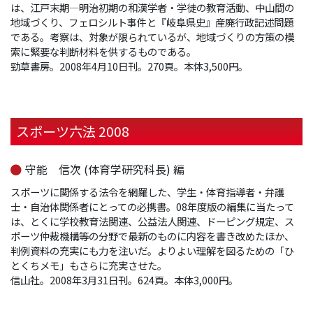
は、江戸末期―明治初期の和漢学者・学徒の教育活動、中山間の
地域づくり、フェロシルト事件と『岐阜県史』産廃行政記述問題
である。考察は、対象が限られているが、地域づくりの方策の模
索に緊要な判断材料を供するものである。
勁草書房。2008年4月10日刊。270頁。本体3,500円。
スポーツ六法 2008
守能 信次 (体育学研究科長) 編
スポーツに関係する法令を網羅した、学生・体育指導者・弁護
士・自治体関係者にとっての必携書。08年度版の編集に当たって
は、とくに学校教育法関連、公益法人関連、ドーピング規定、ス
ポーツ仲裁機構等の分野で最新のものに内容を書き改めたほか、
判例資料の充実にも力を注いだ。よりよい理解を図るための「ひ
とくちメモ」もさらに充実させた。
信山社。2008年3月31日刊。624頁。本体3,000円。