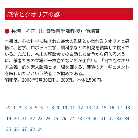
感情とクオリアの謎
長滝 祥司（国際教養学部教授）他編著
本書は、心の科学に残された最大の難問といわれるクオリアと感
情に、哲学、ロボット工学、脳科学などの知見を結集して挑んで
いる。ただし、巻末の座談会での白熱した論争から伺えるよう
に、論者たちの立場が一枚岩でない所が面白い。「何でもクオリ
ア主義」的な素人談義とは一線を画する、硬質のアーギュメント
を味わいたいという読者にお勧めである。
昭和堂。2008年3月30日刊。289頁。本体2,500円。
≪
1
2
3
4
5
6
7
8
9
10
11
12
13
14
15
16
17
18
19
20
21
22
23
24
25
26
27
28
29
30
31
32
33
34
35
36
37
38
≫