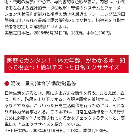
術・戦略の解説が中心で、専門書的な色彩が強い。内容は、①戦
術を左右する統計的データ②攻撃・守備のシステムとフォーメー
ション③状況判断能力と視点の動き④最近のトレーニング法⑤国
際的に用いられる最新用語の解説の５つが柱で、指導者を目指す
読者を想定した解説書といえよう。
実業之日本社。2008年6月24日刊。183頁。本体1,300円。
家庭でカンタン！「体力年齢」がわかる本 知
って役立つ！簡単テストと日常エクササイズ
湯浅 景元(体育学部教授)監修
日常生活を送るとき、実にさまざまな動作を行う。たとえば、立
つ、歩く、階段を上り下りする、衣服や履物を着脱する、入浴す
るなどである。こういった日常生活動作を行うためには、それな
りの体力が要求される。この本では、日常生活動作を一人で行う
ために必要な体力が残されているかをチェックするテストと、簡
単にできるエクササイズを紹介している。
PHP研究所。2008年6月18日刊。118頁。本体1,200円。