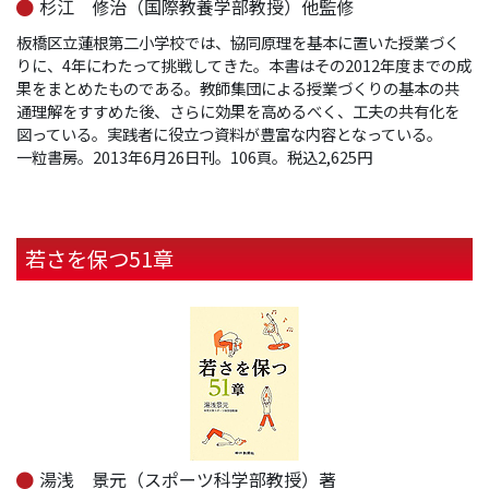
杉江 修治（国際教養学部教授）他監修
板橋区立蓮根第二小学校では、協同原理を基本に置いた授業づく
りに、4年にわたって挑戦してきた。本書はその2012年度までの成
果をまとめたものである。教師集団による授業づくりの基本の共
通理解をすすめた後、さらに効果を高めるべく、工夫の共有化を
図っている。実践者に役立つ資料が豊富な内容となっている。
一粒書房。2013年6月26日刊。106頁。税込2,625円
若さを保つ51章
湯浅 景元（スポーツ科学部教授）著