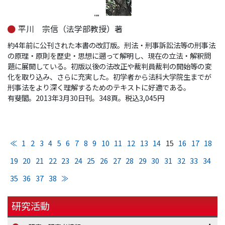
平川 宗信（法学部教授）著
約4年前に公刊された本書の改訂版。刑法・刑事訴訟法等の刑事法
の原理・原則を歴史・思想に遡って解明し、現在の立法・解釈問
題に展開している。初版以後の法改正や裁判員裁判の開始等の変
化を取り込み、さらに充実した。初学者から法科大学院生までが
刑事法をより深く理解するためのテキストに好適である。
有斐閣。2013年3月30日刊。348頁。税込3,045円
≪
1
2
3
4
5
6
7
8
9
10
11
12
13
14
15
16
17
18
19
20
21
22
23
24
25
26
27
28
29
30
31
32
33
34
35
36
37
38
≫
研究活動