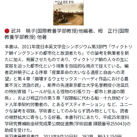
武井 暁子(国際教養学部教授)他編著、栂 正行(国際
教養学部教授) 他著
本書は、2011年度日本英文学会シンポジウム第3部門「ヴィクトリ
ア朝イングランドの都市化と放浪者たち」での論考を執筆者を新
たに加え、発展させたものであり、ヴィクトリア朝の人々の生に
変容を迫った都市化という現象を包括的な視点で捉えている。編
者武井暁子による序章「産業革命の大いなる遺産と自由への渇
望」と第４章「崩壊するウェセックス―ハーディ作品における農
業不況と流浪の民」、斯界の先達東京都立大学名誉教授小池滋氏
の特別寄稿「レールが伝える怪物の引張り力―都市と鉄道の関
係」、および栂正行の第５章「奴隷船に代わる船―十九世紀イン
ド人年季契約労働者の、とあるデスティネーション」など、ユニー
クな論考を収録。学術書としてのみならず読み物としても、読者
の視野拡大に寄与しうる好著。本書刊行にあたり、平成25年度科
学研究費補助金研究成果公開促進費(学術図書 課題番号255043)の
助成を受けた。
音羽書房鶴見書店。2013年9月10日刊。292頁。税込3,150円