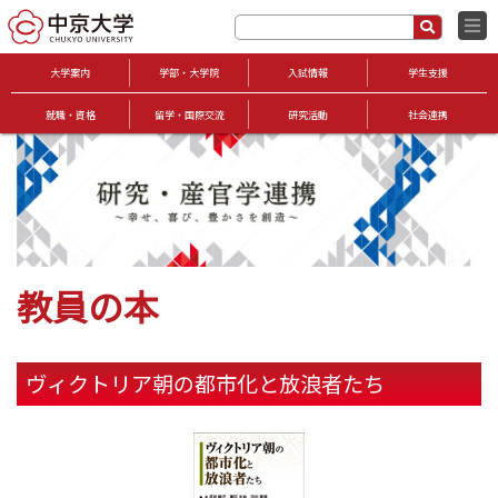
大学案内
学部・大学院
入試情報
学生支援
就職・資格
留学・国際交流
研究活動
社会連携
教員の本
ヴィクトリア朝の都市化と放浪者たち