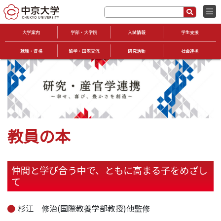
大学案内
学部・大学院
入試情報
学生支援
就職・資格
留学・国際交流
研究活動
社会連携
教員の本
仲間と学び合う中で、ともに高まる子をめざし
て
杉江 修治(国際教養学部教授)他監修