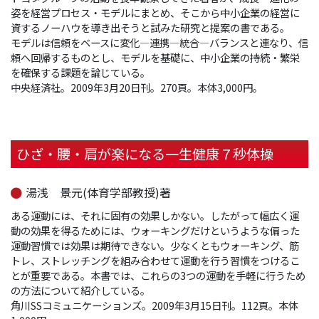
姿を経営プロセス・モデルにまとめ、そこから中小企業の経営に
資するノーハウを導き出そうと試みた研究と提案の書である。
モデルは信頼をベースに変化―連携―統合―バランスと連なり、信
頼へ回帰するものとし、モデルを基礎に、中小企業の持続・繁栄
を確保する課題を論じている。
中央経済社。2009年3月20日刊。270頁。本体3,000円。
ひざ・腰・肩が楽になる一生健康７秒体操
湯浅 景元(体育学部教授)著
ある運動には、それに固有の効果しかない。したがって幅広く運
動の効果を得るためには、ウォーキングだけというような偏った
運動習慣では効果は期待できない。少なくともウォーキング、筋
トレ、ストレッチングを組み合わせて運動を行う習慣をつけるこ
とが重要である。本書では、これらの3つの運動を手軽に行うため
の方法について紹介している。
角川SSコミュニケーションズ。2009年3月15日刊。112頁。本体