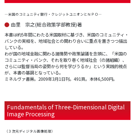
―米国のコミュニティ銀行・クレジットユニオンとＮＰＯ―
由里 宗之(総合政策学部教授)著
本書は約5年間にわたる米国取材に基づき、米国のコミュニティ・
バンクの実相を、地域社会との関わり合いに重点を置きつつ描出
している。
わが国の地域金融に関わる諸情勢や政策論議を念頭に、「米国の
コミュニティ・バンク、それを取り巻く地域社会（の諸組織）、
さらには監督当局の姿勢から何を学びうるか」という実践的視点
が、本書の基調となっている。
ミネルヴァ書房。2009年3月1日刊。491頁。本体6,500円。
Fundamentals of Three-Dimensional Digital
Image Processing
（３次元ディジタル画像処理）