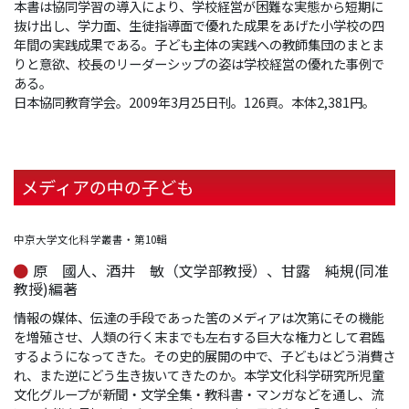
本書は協同学習の導入により、学校経営が困難な実態から短期に
抜け出し、学力面、生徒指導面で優れた成果をあげた小学校の四
年間の実践成果である。子ども主体の実践への教師集団のまとま
りと意欲、校長のリーダーシップの姿は学校経営の優れた事例で
ある。
日本協同教育学会。2009年3月25日刊。126頁。本体2,381円。
メディアの中の子ども
中京大学文化科学叢書・第10輯
原 國人、酒井 敏（文学部教授）、甘露 純規(同准
教授)編著
情報の媒体、伝達の手段であった筈のメディアは次第にその機能
を増殖させ、人類の行く末までも左右する巨大な権力として君臨
するようになってきた。その史的展開の中で、子どもはどう消費さ
れ、また逆にどう生き抜いてきたのか。本学文化科学研究所児童
文化グループが新聞・文学全集・教科書・マンガなどを通し、流