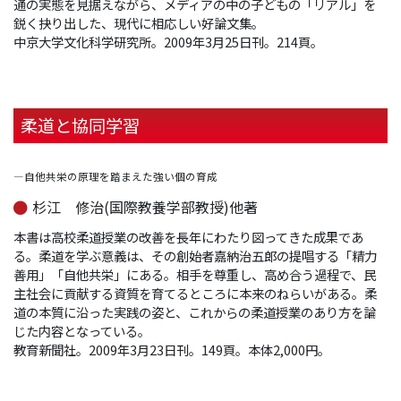
通の実態を見据えながら、メディアの中の子どもの「リアル」を
鋭く抉り出した、現代に相応しい好論文集。
中京大学文化科学研究所。2009年3月25日刊。214頁。
柔道と協同学習
―自他共栄の原理を踏まえた強い個の育成
杉江 修治(国際教養学部教授)他著
本書は高校柔道授業の改善を長年にわたり図ってきた成果であ
る。柔道を学ぶ意義は、その創始者嘉納治五郎の提唱する「精力
善用」「自他共栄」にある。相手を尊重し、高め合う過程で、民
主社会に貢献する資質を育てるところに本来のねらいがある。柔
道の本質に沿った実践の姿と、これからの柔道授業のあり方を論
じた内容となっている。
教育新聞社。2009年3月23日刊。149頁。本体2,000円。