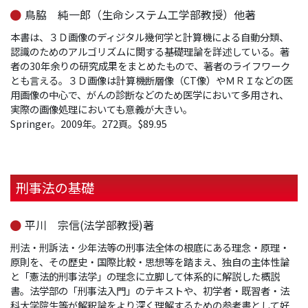
鳥脇 純一郎（生命システム工学部教授）他著
本書は、３Ｄ画像のディジタル幾何学と計算機による自動分類、
認識のためのアルゴリズムに関する基礎理論を詳述している。著
者の30年余りの研究成果をまとめたもので、著者のライフワーク
とも言える。３Ｄ画像は計算機断層像（CT像）やＭＲＩなどの医
用画像の中心で、がんの診断などのため医学において多用され、
実際の画像処理においても意義が大きい。
Springer。2009年。272頁。$89.95
刑事法の基礎
平川 宗信(法学部教授)著
刑法・刑訴法・少年法等の刑事法全体の根底にある理念・原理・
原則を、その歴史・国際比較・思想等を踏まえ、独自の主体性論
と「憲法的刑事法学」の理念に立脚して体系的に解説した概説
書。法学部の「刑事法入門」のテキストや、初学者・既習者・法
科大学院生等が解釈論をより深く理解するための参考書として好