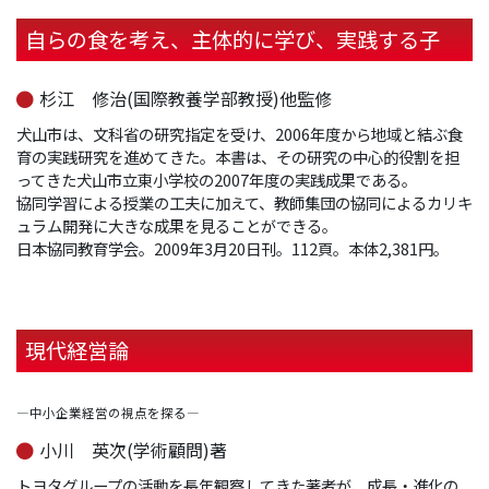
自らの食を考え、主体的に学び、実践する子
杉江 修治(国際教養学部教授)他監修
犬山市は、文科省の研究指定を受け、2006年度から地域と結ぶ食
育の実践研究を進めてきた。本書は、その研究の中心的役割を担
ってきた犬山市立東小学校の2007年度の実践成果である。
協同学習による授業の工夫に加えて、教師集団の協同によるカリキ
ュラム開発に大きな成果を見ることができる。
日本協同教育学会。2009年3月20日刊。112頁。本体2,381円。
現代経営論
―中小企業経営の視点を探る―
小川 英次(学術顧問)著
トヨタグループの活動を長年観察してきた著者が、成長・進化の