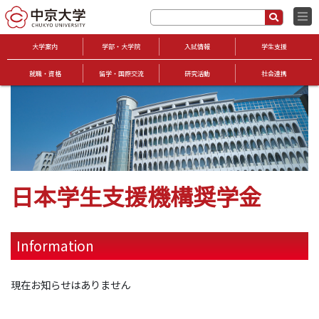
大学案内
学部・大学院
入試情報
学生支援
就職・資格
留学・国際交流
研究活動
社会連携
日本学生支援機構奨学金
Information
現在お知らせはありません