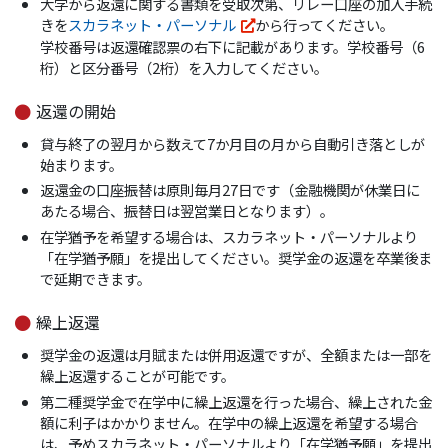
大学から返還に関する書類を受取次第、リレー口座の加入手続
きを
スカラネット・パーソナル
から行ってください。
学校番号は返還確認票の右下に記載があります。学校番号（6
桁）と区分番号（2桁）を入力してください。
返還の開始
貸与終了の翌月から数えて7か月目の月から自動引き落としが
始まります。
返還金の口座振替は原則毎月27日です（金融機関が休業日に
あたる場合、振替日は翌営業日となります）。
在学猶予を希望する場合は、スカラネット・パーソナルより
「在学猶予願」を提出してください。奨学金の返還を卒業後ま
で延期できます。
繰上返還
奨学金の返還は月賦または併用返還ですが、全額または一部を
繰上返還することが可能です。
第二種奨学金で在学中に繰上返還を行った場合、繰上された金
額に利子はかかりません。在学中の繰上返還を希望する場合
は、予めスカラネット・パーソナルより「在学猶予願」を提出