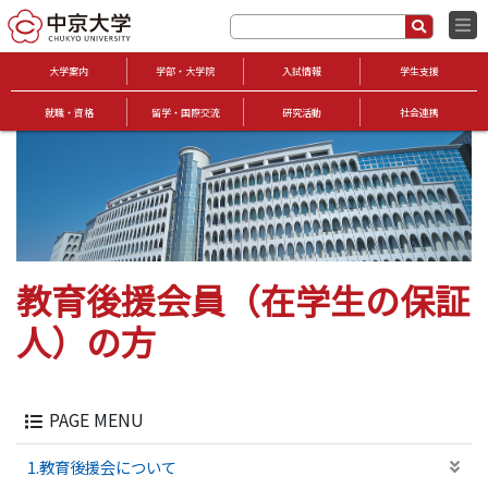
大学案内
学部・大学院
入試情報
学生支援
就職・資格
留学・国際交流
研究活動
社会連携
教育後援会員（在学生の保証
人）の方
PAGE MENU
1.教育後援会について