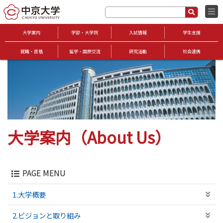
大学案内
学部・大学院
入試情報
学生支援
就職・資格
留学・国際交流
研究活動
社会連携
大学案内（About Us）
PAGE MENU
1.大学概要
2.ビジョンと取り組み