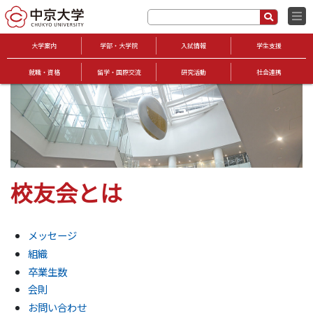
大学案内
学部・大学院
入試情報
学生支援
就職・資格
留学・国際交流
研究活動
社会連携
校友会とは
メッセージ
組織
卒業生数
会則
お問い合わせ