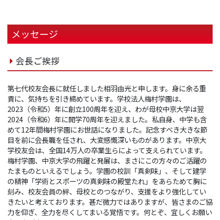
メッセージ
会長ご挨拶
第七代校友会長に就任しました相羽由光と申します。身に余る重
責に、気持ちを引き締めています。学校法人梅村学園は、
2023（令和5）年に創立100周年を迎え、わが母校中京大学は翌
2024（令和6）年に開学70周年を迎えました。私自身、中学も含
めて12年間梅村学園にお世話になりました。記念すべき大きな節
目を前に会長職を任され、大変感慨深いものがあります。中京大
学校友会は、全国14万人の卒業生らによって支えられています。
梅村学園、中京大学の飛躍と発展は、まさにこの方々のご活躍の
たまものといえるでしょう。学園の校訓「真剣味」、そして建学
の精神「学術とスポーツの真剣味の殿堂たれ」をあらためて胸に
刻み、校友会員の絆、母校とのつながり、支援をより強化してい
きたいと考えております。甚だ微力ではありますが、皆さまのご協
力を仰ぎ、全力を尽くしてまいる覚悟です。何とぞ、宜しくお願い