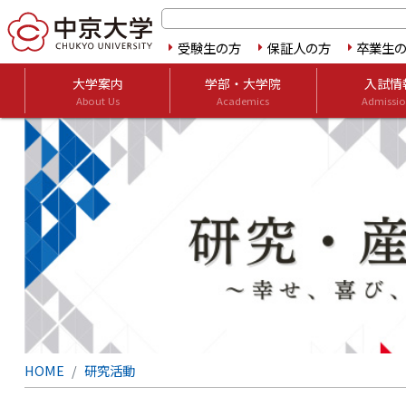
受験生の方
保証人の方
卒業生
大学案内
学部・大学院
入試情
About Us
Academics
Admissio
HOME
研究活動