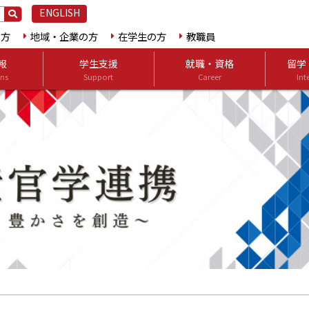
ENGLISH
の方
地域・企業の方
在学生の方
教職員
報
学生支援
就職・資格
留学
ns
Support
Career
Int