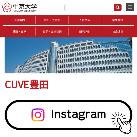
大学案内
学部・大学院
入試情報
学生支援
就職・資格
留学・国際交流
研究活動
社会連携
CUVE豊田