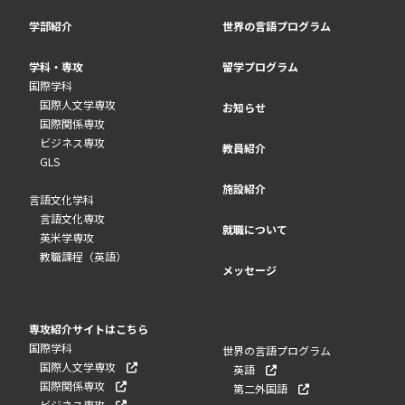
第二外国語応用10【1】
第二外国語基礎1A【1】
学部紹介
世界の言語プログラム
第二外国語応用11【1】
第二外国語基礎2A【1】
第二外国語応用12【1】
学科・専攻
留学プログラム
第二外国語基礎2A【1】
国際学科
第二外国語応用13【1】
国際人文学専攻
国際人文学専攻
お知らせ
第二外国語基礎2B【1】
第二外国語応用14【1】
国際関係専攻
ビジネス専攻
第二外国語応用15【1】
教員紹介
GLS
【】内は単位数
第二外国語応用16【1】
施設紹介
言語文化学科
実用第二外国語5【1】
選択必修
言語文化専攻
就職について
実用第二外国語6【1】
哲学・人間学専修／世界史専修
英米学専攻
教職課程（英語）
メッセージ
海外プログラム
世界の言語（展開）
必 修
海外研修I【3】
英語資格III【1】
専攻紹介サイトはこちら
海外研修II【5】
国際学科
世界の言語プログラム
英語資格IV【1】
国際人文学専攻
応 用
英語
海外研修III【3】
Advanced Listening and Speaking I【1】
国際関係専攻
第二外国語
グローバル・キャリアデザイン・キャンプ【2】
ビジネス専攻