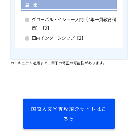
展 開
グローバル・イシュー入門（7年一貫教育科
目）【2】
国内インターンシップ【2】
カリキュラム適用までに若干の修正の可能性があります。
学部共通科目
学部共通科目
学部共通科目
【】内は単位数
【】内は単位数
【】内は単位数
国際人文学専攻紹介サイトはこ
ちら
世界の言語プログラム Global Pathways Program
世界の言語プログラム Global Pathways Program
世界の言語プログラム Global Pathways Program