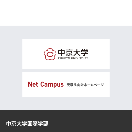
選択必修
選択必修
必 修
英 語
世界の言語（展開）
海外プログラム
Reading and Discussion III【1】
第二外国語応用1【1】
海外研修I【3】
Reading and Discussion IV【1】
第二外国語応用2【1】
海外研修II【5】
Academic Writing III【1】
第二外国語応用3【1】
海外研修III【3】
Academic Writing IV【1】
第二外国語応用4【1】
海外留学科目【1～16】
Presentation III【1】
第二外国語応用5【1】
海外インターンシップ【2】
※
Presentation IV【1】
第二外国語応用6【1】
海外ボランティア【2】
※
Listening and Speaking III【1】
第二外国語応用7【1】
海外セミナーI【2】
※
Listening and Speaking IV【1】
第二外国語応用8【1】
海外セミナーII【2】
※
中京大学国際学部
※４年生春休みは認定不可
第二外国語応用9【1】
第二外国語