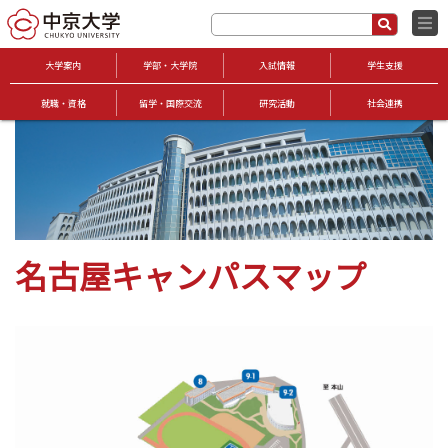
大学案内
学部・大学院
入試情報
学生支援
就職・資格
留学・国際交流
研究活動
社会連携
名古屋キャンパスマップ