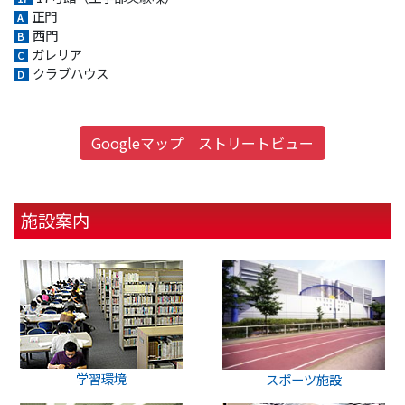
正門
A
西門
B
ガレリア
C
クラブハウス
D
Googleマップ ストリートビュー
施設案内
学習環境
スポーツ施設