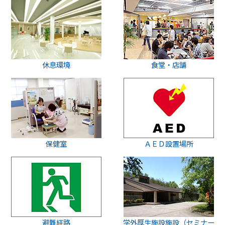
休息環境
食堂・店舗
保健室
ＡＥＤ設置場所
避難経路
学外厚生施設施設（セミナー