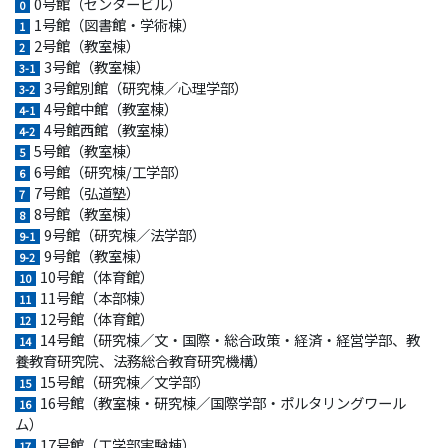
0号館（センタービル）
0
1号館（図書館・学術棟）
1
2号館（教室棟）
2
3号館（教室棟）
3-1
3号館別館（研究棟／心理学部）
3-2
4号館中館（教室棟）
4-1
4号館西館（教室棟）
4-2
5号館（教室棟）
5
6号館（研究棟/工学部）
6
7号館（弘道塾）
7
8号館（教室棟）
8
9号館（研究棟／法学部）
9-1
9号館（教室棟）
9-2
10号館（体育館）
10
11号館（本部棟）
11
12号館（体育館）
12
14号館（研究棟／文・国際・総合政策・経済・経営学部、教
14
養教育研究院、法務総合教育研究機構）
15号館（研究棟／文学部）
15
16号館（教室棟・研究棟／国際学部・ポルタリングワール
16
ム）
17号館（工学部実験棟）
17