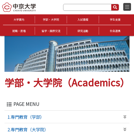
大学案内
学部・大学院
入試情報
学生支援
就職・資格
留学・国際交流
研究活動
社会連携
学部・大学院（Academics）
PAGE MENU
1.専門教育（学部）
2.専門教育（大学院）