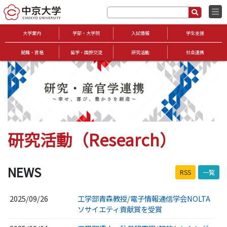
大学案内
学部・大学院
入試情報
学生支援
就職・資格
留学・国際交流
研究活動
社会連携
研究活動（Research）
NEWS
RSS
一覧
2025/09/26
工学部青森教授/電子情報通信学会NOLTA
ソサイエティ貢献賞を受賞