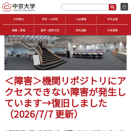
大学案内
学部・大学院
入試情報
学生支援
就職・資格
留学・国際交流
研究活動
社会連携
＜障害＞機関リポジトリにア
クセスできない障害が発生し
ています→復旧しました
（2026/7/7 更新）