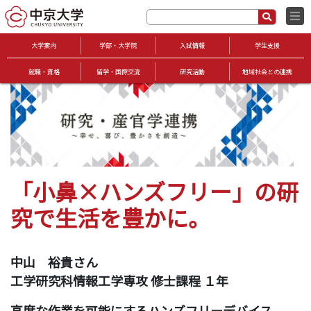
大学案内
学部・大学院
入試情報
学生支援
就職・資格
留学・国際交流
研究活動
地域社会との連携
「小鼻×ハンズフリー」の研
究で生活を豊かに。
中山 裕貴さん
工学研究科情報工学専攻 修士課程 １年
高度な作業を可能にするハンズフリーデバイス。