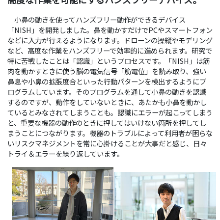
小鼻の動きを使ってハンズフリー動作ができるデバイス
「NISH」を開発しました。鼻を動かすだけでPCやスマートフォン
などに入力が行えるようになります。ドローンの操縦やモデリング
など、高度な作業をハンズフリーで効率的に進められます。研究で
特に苦戦したことは「認識」というプロセスです。「NISH」は筋
肉を動かすときに使う脳の電気信号「筋電位」を読み取り、強い
鼻息や小鼻の拡張度合といった行動パターンを検出するようにプ
ログラムしています。そのプログラムを通して小鼻の動きを認識
するのですが、動作をしていないときに、あたかも小鼻を動かし
ているとみなされてしまうことも。認識にエラーが起こってしまう
と、重要な機器の動作のときに押してはいけない箇所を押してし
まうことにつながります。機器のトラブルによって利用者が困らな
いリスクマネジメントを常に心掛けることが大事だと感じ、日々
トライ＆エラーを繰り返しています。