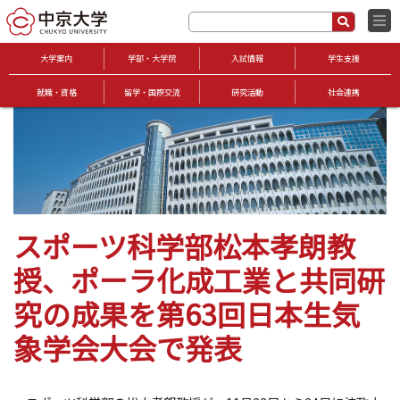
大学案内
学部・大学院
入試情報
学生支援
就職・資格
留学・国際交流
研究活動
社会連携
スポーツ科学部松本孝朗教
授、ポーラ化成工業と共同研
究の成果を第63回日本生気
象学会大会で発表