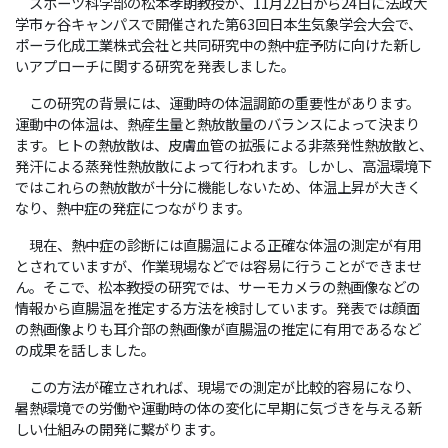
スポーツ科学部の松本孝朗教授が、11月22日から24日に法政大
学市ヶ谷キャンパスで開催された第63回日本生気象学会大会で、
ポーラ化成工業株式会社と共同研究中の熱中症予防に向けた新し
いアプローチに関する研究を発表しました。
この研究の背景には、運動時の体温調節の重要性があります。
運動中の体温は、熱産生量と熱放散量のバランスによって決まり
ます。ヒトの熱放散は、皮膚血管の拡張による非蒸発性熱放散と、
発汗による蒸発性熱放散によって行われます。しかし、高温環境下
ではこれらの熱放散が十分に機能しないため、体温上昇が大きく
なり、熱中症の発症につながります。
現在、熱中症の診断には直腸温による正確な体温の測定が有用
とされていますが、作業現場などでは容易に行うことができませ
ん。そこで、松本教授の研究では、サーモカメラの熱画像などの
情報から直腸温を推定する方法を検討しています。発表では顔面
の熱画像よりも耳介部の熱画像が直腸温の推定に有用であるなど
の成果を話しました。
この方法が確立されれば、現場での測定が比較的容易になり、
暑熱環境での労働や運動時の体の変化に早期に気づきを与える新
しい仕組みの開発に繋がります。