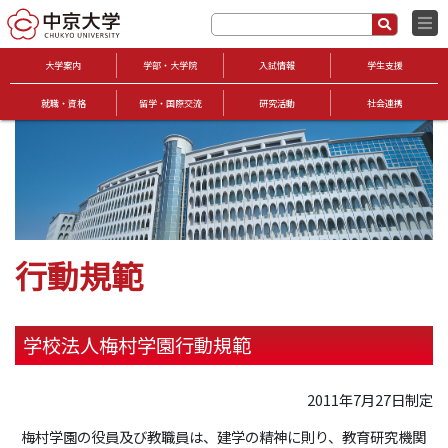
大学案内
学部・大学院
入試情報
学生支援
就職・資格
留学・国際交流
研究活動
社会連携
行動規範
学校法人梅村学園行動規範
2011年7月27日制定
梅村学園の役員及び教職員は、建学の精神に則り、教育研究機関