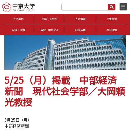
大学案内
学部・大学院
入試情報
学生支援
就職・資格
留学・国際交流
研究活動
社会連携
5/25（月）掲載 中部経済
新聞 現代社会学部／大岡頼
光教授
5月25日（月）
中部経済新聞