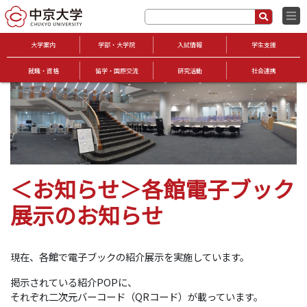
大学案内
学部・大学院
入試情報
学生支援
就職・資格
留学・国際交流
研究活動
社会連携
＜お知らせ＞各館電子ブック
展示のお知らせ
現在、各館で電子ブックの紹介展示を実施しています。
掲示されている紹介POPに、
それぞれ二次元バーコード（QRコード）が載っています。