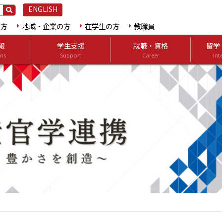
ENGLISH
の方
地域・企業の方
在学生の方
教職員
報
学生支援
就職・資格
留学
ns
Support
Career
Int