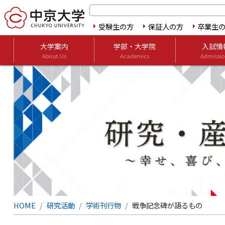
受験生の方
保証人の方
卒業生
大学案内
学部・大学院
入試情
About Us
Academics
Admissio
HOME
研究活動
学術刊行物
戦争記念碑が語るもの