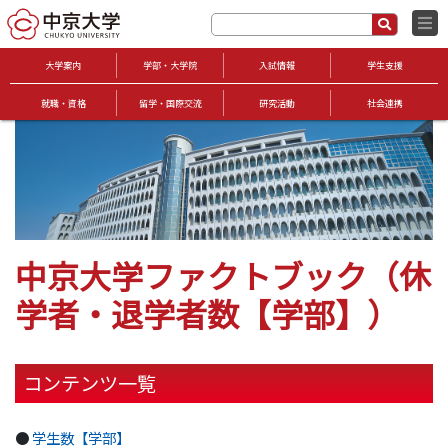
大学案内
学部・大学院
入試情報
学生支援
就職・資格
留学・国際交流
研究活動
社会連携
中京大学ファクトブック（休
学者・退学者数【学部】）
コンテンツ一覧
●
学生数【学部】