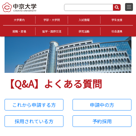
大学案内
学部・大学院
入試情報
学生支援
就職・資格
留学・国際交流
研究活動
社会連携
【Q&A】よくある質問
これから申請する方
申請中の方
採用されている方
予約採用