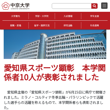
大学案内
学部・大学院
入試情報
学生支援
就職・資格
留学・国際交流
研究活動
社会連携
愛知県スポーツ顕彰 本学関
係者10人が表彰されました
愛知県主催の「愛知県スポーツ顕彰」が6月15日に県庁で開催さ
れました。ミラノ・コルティナ冬季五輪・パラリンピックで活躍
した選手らの活躍を称えるもので、本学関係者らも表彰されまし
た。