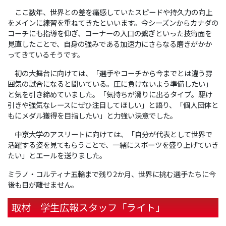
ここ数年、世界との差を痛感していたスピードや持久力の向上
をメインに練習を重ねてきたといいます。今シーズンからカナダの
コーチにも指導を仰ぎ、コーナーの入口の繋ぎといった技術面を
見直したことで、自身の強みである加速力にさらなる磨きがかか
ってきているそうです。
初の大舞台に向けては、「選手やコーチから今までとは違う雰
囲気の試合になると聞いている。圧に負けないよう準備したい」
と気を引き締めていました。「気持ちが滑りに出るタイプ。駆け
引きや強気なレースにぜひ注目してほしい」と語り、「個人団体と
もにメダル獲得を目指したい」と力強い決意でした。
中京大学のアスリートに向けては、「自分が代表として世界で
活躍する姿を見てもらうことで、一緒にスポーツを盛り上げていき
たい」とエールを送りました。
ミラノ・コルティナ五輪まで残り2か月、世界に挑む選手たちに今
後も目が離せません。
取材 学生広報スタッフ「ライト」