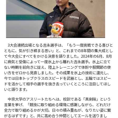
3大会連続出場となる吉永選手は、「もう一度挑戦できる喜びと
ともに、気が引き締まる思い」と、これまでの8年間の集大成とし
て今大会にすべてをかける決意を語りました。2024年の6月、8月
に病気と受傷によって一度氷上から離れた吉永選手。氷上に立て
ない時期を前向きに捉え、陸上トレーニングで体幹や股関節の使
い方をゼロから見直しました。その成果を氷上の技術に還元し、
今では日本トップクラスのスピードを武器とし、五輪ではスピー
ドを活かして相手の選手を抜き去っていくところに注目してほし
いと語ります。
中京大学のアスリートたちへは、校訓である「真剣味」という
言葉を挙げ、「競技に取り組める環境に感謝しながら、どれだけ
全力で取り組めるかが大切。日々の積み重ねが、なりたい姿に繋
がるはずです」と、共に高め合う仲間としてエールを送りまし