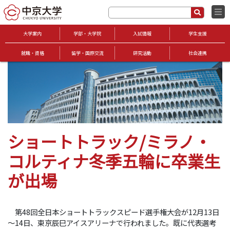
大学案内
学部・大学院
入試情報
学生支援
就職・資格
留学・国際交流
研究活動
社会連携
ショートトラック/ミラノ・
コルティナ冬季五輪に卒業生
が出場
第48回全日本ショートトラックスピード選手権大会が12月13日
～14日、東京辰巳アイスアリーナで行われました。既に代表選考