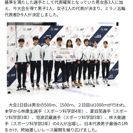
基準を満たした選手として代表確実となっていた男女各3人に加
え、今大会を得て男子1人、女子2人の代表が決まり、ミラノ五輪
代表者計9人が決定しました。
大会1日目は男女の500m、1500ｍ、２日目は1000ｍが行われ、
本学から林康生選手（スポーツ科学部4年）、夏目笑選手（スポー
ツ科学部3年）、垣波武蔵選手（スポーツ科学部3年）、林大剛選
手（スポーツ科学部2年）の4人が出場し、日本代表男子最後の1枠
をかけ、終始激しいレース展開を繰り広げました。