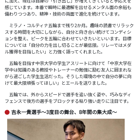
に加え、現在は自身の「引き出し」が増えてきていると手応えを
感じています。本番で瞬時に最適解を出せるメンタル面の余裕も
備わりつつあり、精神・技術の両面で進化を続けています。
ミラノ・コルティナ五輪まで残り2か月。趣味の読書でリラック
スする時間を大切にしながら、自分と向き合い続けてコンディシ
ョンを整え、ピークを五輪に合わせていきたいといいます。目標
については「自分の力を出し切ることが最低限。リレーではメダ
ル獲得を目指したい」と力強く語ってくれました。
五輪を目指す中京大学の学生アスリートに向けて「中京大学在
学中は知識のある教授やトレーナーの勉強に励む友人に囲まれな
がら過ごした学生生活だった。そうした環境の中で自分の夢に向
けて最大限頑張ってほしい」とエールを送りました。
五輪では、外からスピードで選手を追い抜く姿や、巧みなディ
フェンスで後方の選手をブロックする粘り強い走りに注目です。
吉永一貴選手～3度目の舞台、8年間の集大成～