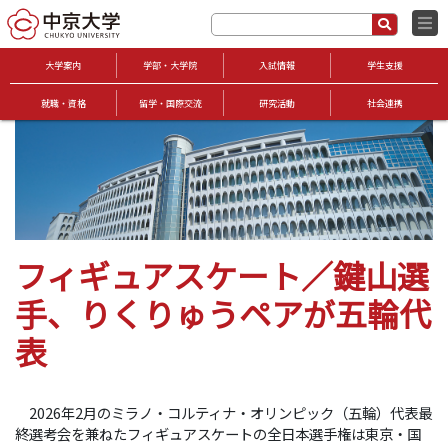
大学案内
学部・大学院
入試情報
学生支援
就職・資格
留学・国際交流
研究活動
社会連携
フィギュアスケート／鍵山選
手、りくりゅうペアが五輪代
表
2026年2月のミラノ・コルティナ・オリンピック（五輪）代表最
終選考会を兼ねたフィギュアスケートの全日本選手権は東京・国