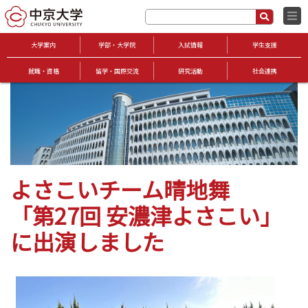
大学案内
学部・大学院
入試情報
学生支援
就職・資格
留学・国際交流
研究活動
社会連携
よさこいチーム晴地舞
「第27回 安濃津よさこい」
に出演しました