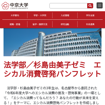
大学案内
学部・大学院
入試情報
学生支援
就職・資格
留学・国際交流
研究活動
社会連携
法学部／杉島由美子ゼミ エ
シカル消費啓発パンフレット
法学部・杉島由美子ゼミの3年生は、名古屋市から委託された
「令和6年度大学へのエシカル消費の普及・啓発事業」の一環とし
て、「エシカル消費ってなんだろう？ あなたの行動が未来を変え
る！」をテーマに、エシカル消費啓発パンフレットを作成しまし