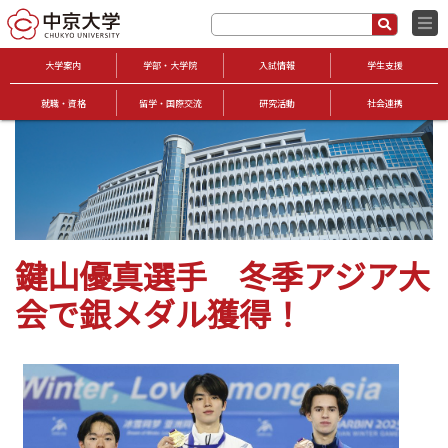
大学案内
学部・大学院
入試情報
学生支援
就職・資格
留学・国際交流
研究活動
社会連携
鍵山優真選手 冬季アジア大
会で銀メダル獲得！