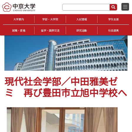
大学案内
学部・大学院
入試情報
学生支援
就職・資格
留学・国際交流
研究活動
社会連携
現代社会学部／中田雅美ゼ
ミ 再び豊田市立旭中学校へ