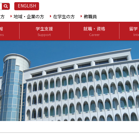
ENGLISH
の方
地域・企業の方
在学生の方
教職員
報
学生支援
就職・資格
留学
ns
Support
Career
Int