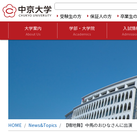
受験生の方
保証人の方
卒業生
大学案内
学部・大学院
入試情
About Us
Academics
Admissio
HOME
News&Topics
【晴地舞】中馬のおひなさんに出演