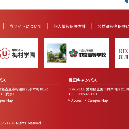
当サイトについて
個人情報
保護方針
公益通報者保護
パス
豊田キャンパス
愛知県名古屋市昭和区八事本町101-2
〒470-0393 愛知県豊田市貝津町床立10
7111（代表）
TEL：0565-46-1211
pus Map
Access
Campus Map
SITY All Rights Reserved.