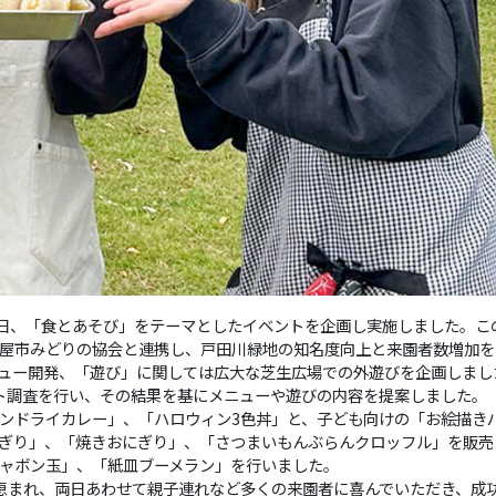
の両日、「食とあそび」をテーマとしたイベントを企画し実施しました。こ
屋市みどりの協会と連携し、戸田川緑地の知名度向上と来園者数増加を
ュー開発、「遊び」に関しては広大な芝生広場での外遊びを企画しまし
ト調査を行い、その結果を基にメニューや遊びの内容を提案しました。
ンドライカレー」、「ハロウィン3色丼」と、子ども向けの「お絵描き
ぎり」、「焼きおにぎり」、「さつまいもんぶらんクロッフル」を販売
ャボン玉」、「紙皿ブーメラン」を行いました。
恵まれ、両日あわせて親子連れなど多くの来園者に喜んでいただき、成