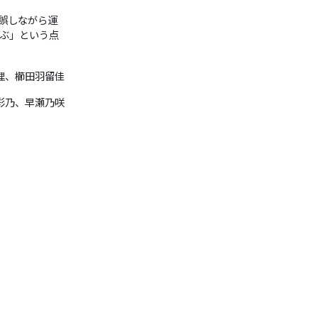
誤しながら運
ぶ」という点
理、櫛田羽留佳
彩乃、早瀬乃咲