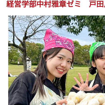
経営学部中村雅章ゼミ 戸田