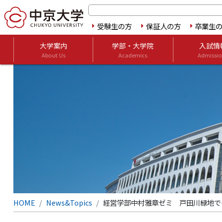
受験生の方
保証人の方
卒業生
大学案内
学部・大学院
入試情
About Us
Academics
Admissio
HOME
News&Topics
経営学部中村雅章ゼミ 戸田川緑地で