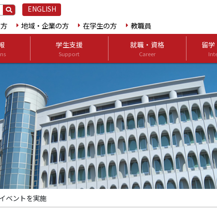
ENGLISH
の方
地域・企業の方
在学生の方
教職員
報
学生支援
就職・資格
留学
ns
Support
Career
Int
イベントを実施