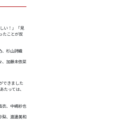
しい！」「見
ったことが反
彩乃、杉山詩織
々、加藤未依菜
ができました
あたっては、
結衣、中嶋紗也
紗梨、渡邊美和