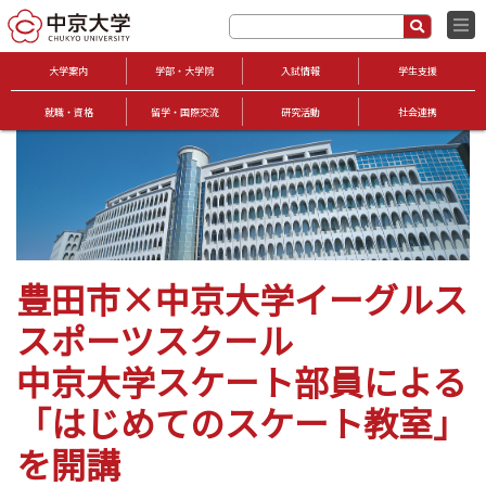
大学案内
学部・大学院
入試情報
学生支援
就職・資格
留学・国際交流
研究活動
社会連携
豊田市×中京大学イーグルス
スポーツスクール
中京大学スケート部員による
「はじめてのスケート教室」
を開講