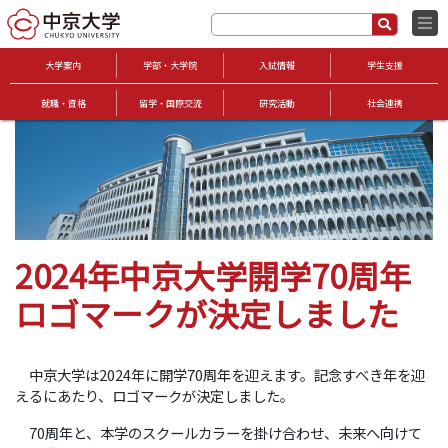
大学案内
学部・大学院
入試情報
学生支援
就職・資格
留学・国際交流
研究活動
社会連携
2024年中京大学開学70周年
ロゴマークが決定しました
中京大学は2024年に開学70周年を迎えます。記念すべき年を迎
えるにあたり、ロゴマークが決定しました。
70周年と、本学のスクールカラーを掛け合わせ、未来へ向けて