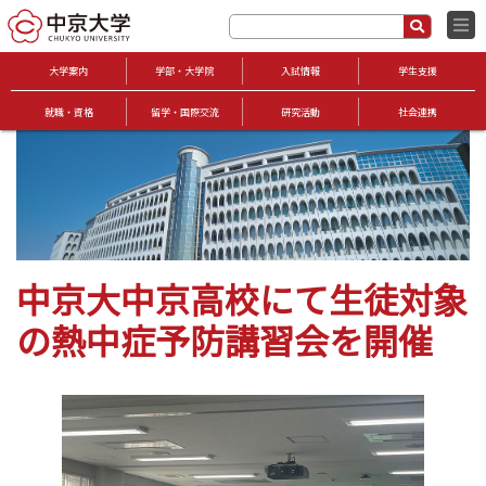
大学案内
学部・大学院
入試情報
学生支援
就職・資格
留学・国際交流
研究活動
社会連携
中京大中京高校にて生徒対象
の熱中症予防講習会を開催