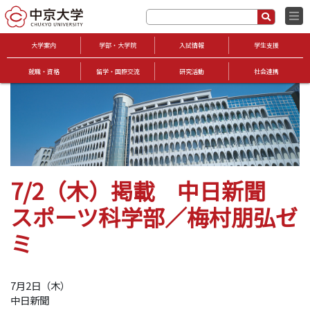
大学案内
学部・大学院
入試情報
学生支援
就職・資格
留学・国際交流
研究活動
社会連携
7/2（木）掲載 中日新聞
スポーツ科学部／梅村朋弘ゼ
ミ
7月2日（木）
中日新聞