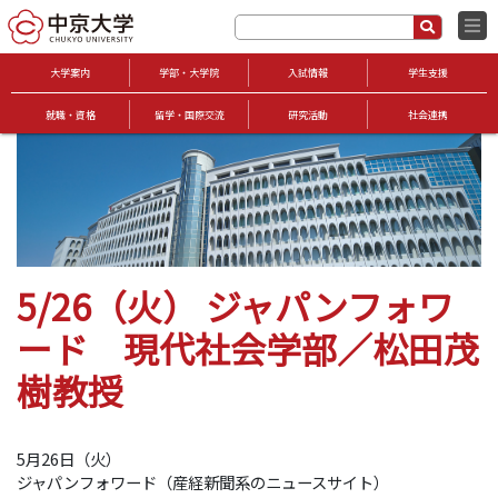
大学案内
学部・大学院
入試情報
学生支援
就職・資格
留学・国際交流
研究活動
社会連携
5/26（火） ジャパンフォワ
ード 現代社会学部／松田茂
樹教授
5月26日（火）
ジャパンフォワード（産経新聞系のニュースサイト）