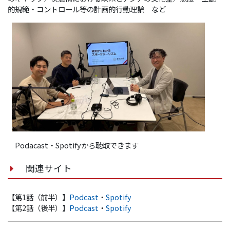
的規範・コントロール等の計画的行動理論 など
Podacast・Spotifyから聴取できます
関連サイト
【第1話（前半）】
Podcast
・
Spotify
【第2話（後半）】
Podcast
・
Spotify