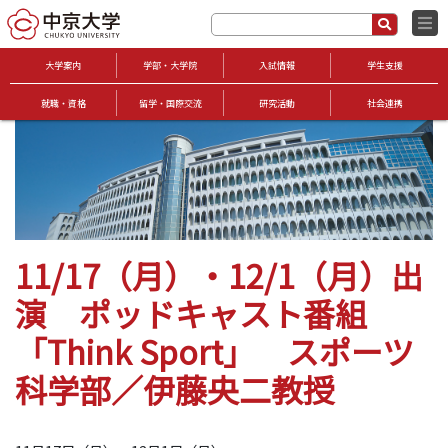
大学案内
学部・大学院
入試情報
学生支援
就職・資格
留学・国際交流
研究活動
社会連携
11/17（月）・12/1（月）出
演 ポッドキャスト番組
「Think Sport」 スポーツ
科学部／伊藤央二教授