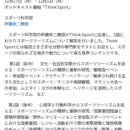
11月17日（月）・12月1日（月）
ポッドキャスト番組「Think Sport」
スポーツ科学部
伊藤央二教授
スポーツ科学部の伊藤央二教授がThink Sportに出演し、2話に
わたりスポーツツーリズムについて解説を行いました。Think
Sportとは毎回さまざまな分野の専門家をゲストにお迎えし、スポ
ーツの知られざる視点や魅力について探る音声コンテンツです。
第1話（前半） 文化・社会的文脈からスポーツツーリズムを捉
える：スポーツツーリズムの種類と最新の研究／観戦型イベン
ト・参加型イベント・アクティブ・ヘリテージ／継承され続ける生
きた文化としてのスポーツ／テニスや相撲観戦、マラソン大会へ
の参加、ムエタイ・ヨガの体験など、ヘリテージを活用したスポ
ーツツーリズム など
第2話（後半） 心理学と行動科学からスポーツツーリズムを捉
える：スポーツツーリズムの種類と最新の研究／阻害要因理論と
感情評価理論／野外レクリエーションと参加型スポーツイベント
における阻害要因／レジャー活動を行う際の実際感情と理想感情
のギャップ／快感情における欧米とアジアの文化差／態度・主観