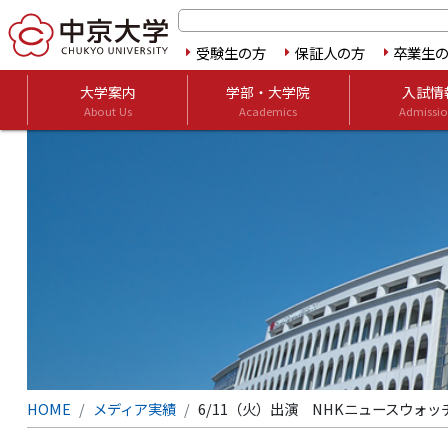
受験生の方
保証人の方
卒業生
大学案内
学部・大学院
入試情
About Us
Academics
Admissio
HOME
メディア実績
6/11（火）出演 NHKニュースウォ