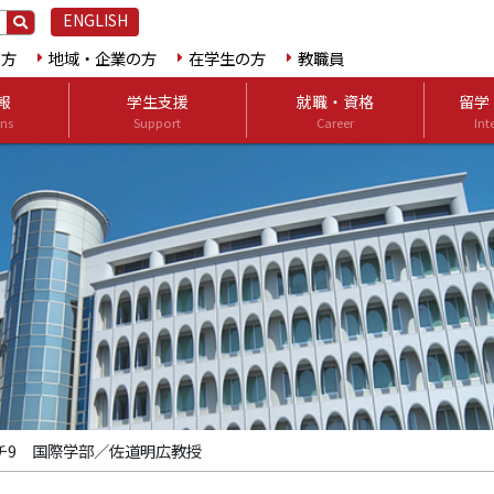
ENGLISH
の方
地域・企業の方
在学生の方
教職員
報
学生支援
就職・資格
留学
ns
Support
Career
Int
ッチ9 国際学部／佐道明広教授