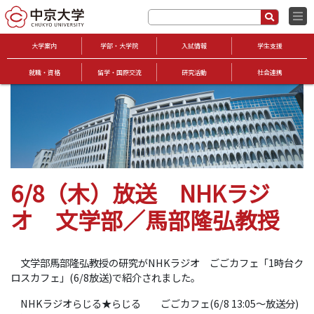
大学案内
学部・大学院
入試情報
学生支援
就職・資格
留学・国際交流
研究活動
社会連携
6/8（木）放送 NHKラジ
オ 文学部／馬部隆弘教授
文学部馬部隆弘教授の研究がNHKラジオ ごごカフェ「1時台ク
ロスカフェ」(6/8放送)で紹介されました。
NHKラジオらじる★らじる ごごカフェ(6/8 13:05～放送分)