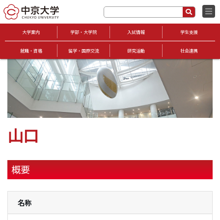
大学案内
学部・大学院
入試情報
学生支援
就職・資格
留学・国際交流
研究活動
社会連携
山口
概要
名称