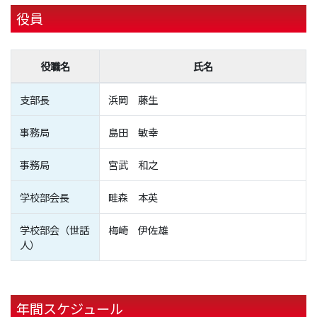
役員
役職名
氏名
支部長
浜岡 藤生
事務局
島田 敏幸
事務局
宮武 和之
学校部会長
畦森 本英
学校部会（世話
梅崎 伊佐雄
人）
年間スケジュール