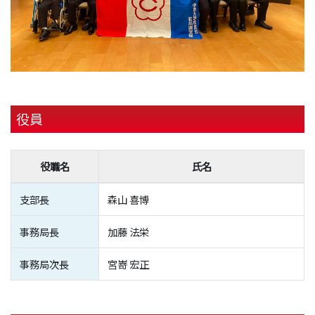
役員
役職名
氏名
支部長
森山 喜博
事務局長
加藤 法栄
事務局次長
宮嵜 宏正