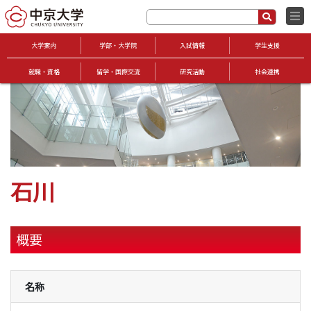
大学案内
学部・大学院
入試情報
学生支援
就職・資格
留学・国際交流
研究活動
社会連携
石川
概要
名称