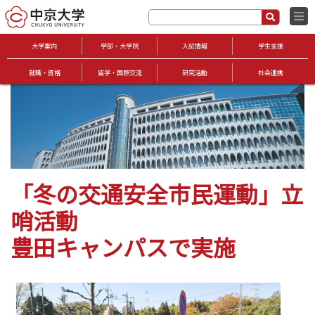
大学案内
学部・大学院
入試情報
学生支援
就職・資格
留学・国際交流
研究活動
社会連携
「冬の交通安全市民運動」立
哨活動
豊田キャンパスで実施