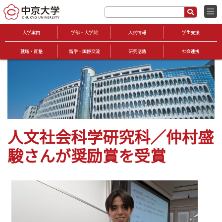
大学案内
学部・大学院
入試情報
学生支援
就職・資格
留学・国際交流
研究活動
社会連携
人文社会科学研究科／仲村盛
駿さんが奨励賞を受賞