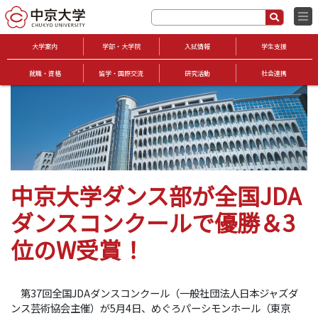
大学案内
学部・大学院
入試情報
学生支援
就職・資格
留学・国際交流
研究活動
社会連携
中京大学ダンス部が全国JDA
ダンスコンクールで優勝＆3
位のW受賞！
第37回全国JDAダンスコンクール（一般社団法人日本ジャズダ
ンス芸術協会主催）が5月4日、めぐろパーシモンホール（東京