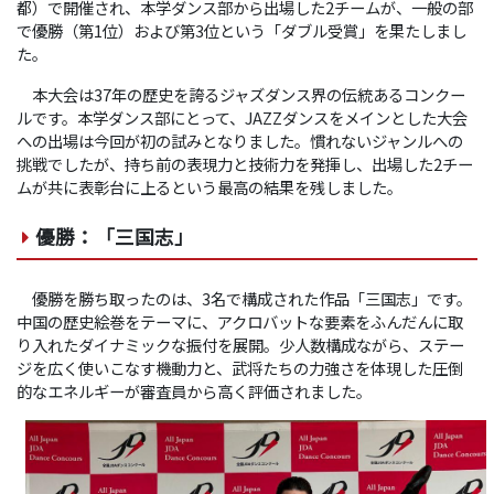
都）で開催され、本学ダンス部から出場した2チームが、一般の部
で優勝（第1位）および第3位という「ダブル受賞」を果たしまし
た。
本大会は37年の歴史を誇るジャズダンス界の伝統あるコンクー
ルです。本学ダンス部にとって、JAZZダンスをメインとした大会
への出場は今回が初の試みとなりました。慣れないジャンルへの
挑戦でしたが、持ち前の表現力と技術力を発揮し、出場した2チー
ムが共に表彰台に上るという最高の結果を残しました。
優勝：「三国志」
優勝を勝ち取ったのは、3名で構成された作品「三国志」です。
中国の歴史絵巻をテーマに、アクロバットな要素をふんだんに取
り入れたダイナミックな振付を展開。少人数構成ながら、ステー
ジを広く使いこなす機動力と、武将たちの力強さを体現した圧倒
的なエネルギーが審査員から高く評価されました。