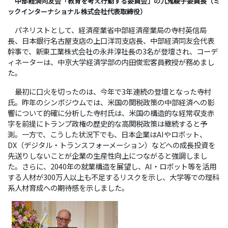
中部経済同友会「教育を考え行動する委員会」の九鬼綾子委員長（ミ
ックインターナショナル株式会社代表取締役）
パネリストとして、経済産業省中部経済産業局の寺村英信局
長、日本銀行名古屋支店の上口洋司支店長、中部経済同友会代表
幹事で、新東工業株式会社の永井淳社長の3名が登壇され、コーデ
ィネーターは、中京大学経済学部の内田俊宏客員教授が務めまし
た。
最初に口火を切ったのは、今年で3年連続の登壇となった寺村
氏。昨年のシンポジウムでは、米国の関税政策の中部経済への影
響について的確に分析した寺村氏は、米国の構造的な経常収支赤
字を前提にトランプ政権の歴史的な高関税政策は継続すると予
測。一方で、こうした状況下でも、日本企業はAIやロボット、
DX（デジタル・トランスフォーメーション）などへの成長投資を
先送りしないことが企業の生産性向上につながると強調しまし
た。さらに、2040年の就業構造を展望し、AI・ロボット等を活用
する人材が300万人以上も不足するリスクを示し、大学等での理科
系人材育成への期待感を示しました。