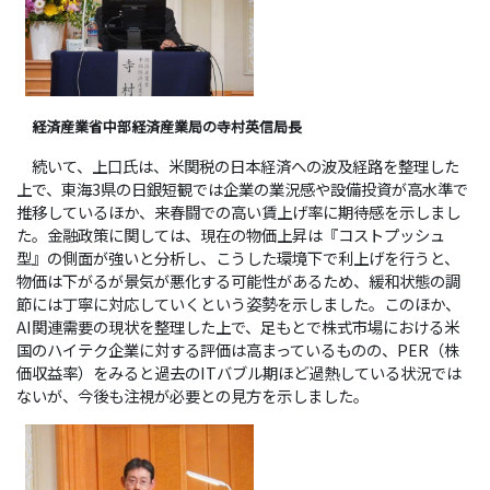
経済産業省中部経済産業局の寺村英信局長
続いて、上口氏は、米関税の日本経済への波及経路を整理した
上で、東海3県の日銀短観では企業の業況感や設備投資が高水準で
推移しているほか、来春闘での高い賃上げ率に期待感を示しまし
た。金融政策に関しては、現在の物価上昇は『コストプッシュ
型』の側面が強いと分析し、こうした環境下で利上げを行うと、
物価は下がるが景気が悪化する可能性があるため、緩和状態の調
節には丁寧に対応していくという姿勢を示しました。このほか、
AI関連需要の現状を整理した上で、足もとで株式市場における米
国のハイテク企業に対する評価は高まっているものの、PER（株
価収益率）をみると過去のITバブル期ほど過熱している状況では
ないが、今後も注視が必要との見方を示しました。