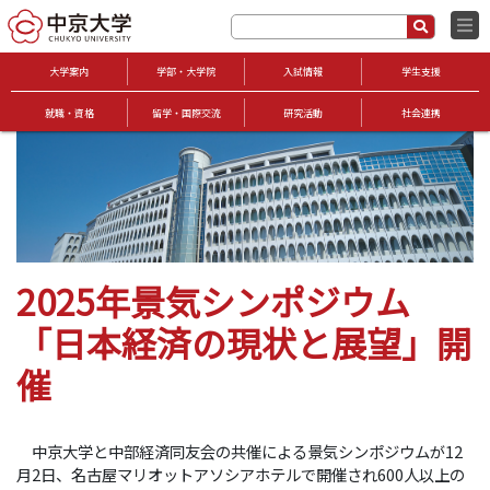
大学案内
学部・大学院
入試情報
学生支援
就職・資格
留学・国際交流
研究活動
社会連携
2025年景気シンポジウム
「日本経済の現状と展望」開
催
中京大学と中部経済同友会の共催による景気シンポジウムが12
月2日、名古屋マリオットアソシアホテルで開催され600人以上の