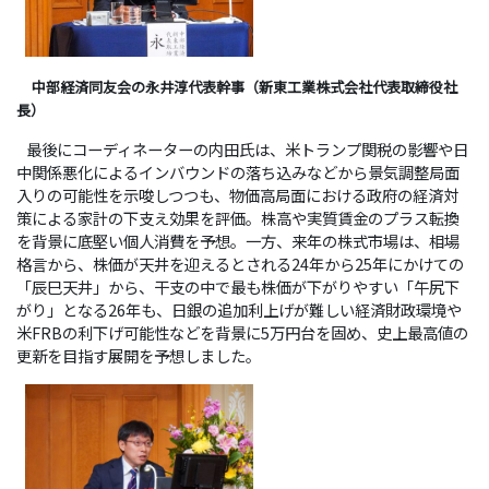
中部経済同友会の永井淳代表幹事（新東工業株式会社代表取締役社
長）
最後にコーディネーターの内田氏は、米トランプ関税の影響や日
中関係悪化によるインバウンドの落ち込みなどから景気調整局面
入りの可能性を示唆しつつも、物価高局面における政府の経済対
策による家計の下支え効果を評価。株高や実質賃金のプラス転換
を背景に底堅い個人消費を予想。一方、来年の株式市場は、相場
格言から、株価が天井を迎えるとされる24年から25年にかけての
「辰巳天井」から、干支の中で最も株価が下がりやすい「午尻下
がり」となる26年も、日銀の追加利上げが難しい経済財政環境や
米FRBの利下げ可能性などを背景に5万円台を固め、史上最高値の
更新を目指す展開を予想しました。