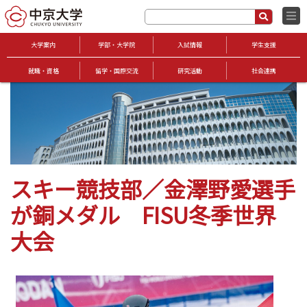
大学案内
学部・大学院
入試情報
学生支援
就職・資格
留学・国際交流
研究活動
社会連携
スキー競技部／金澤野愛選手
が銅メダル FISU冬季世界
大会