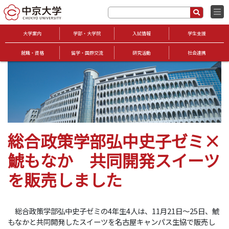
大学案内
学部・大学院
入試情報
学生支援
就職・資格
留学・国際交流
研究活動
社会連携
総合政策学部弘中史子ゼミ×
鯱もなか 共同開発スイーツ
を販売しました
総合政策学部弘中史子ゼミの4年生4人は、11月21日～25日、鯱
もなかと共同開発したスイーツを名古屋キャンパス生協で販売し