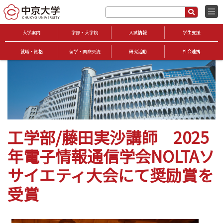
大学案内
学部・大学院
入試情報
学生支援
就職・資格
留学・国際交流
研究活動
社会連携
工学部/藤田実沙講師 2025
年電子情報通信学会NOLTAソ
サイエティ大会にて奨励賞を
受賞