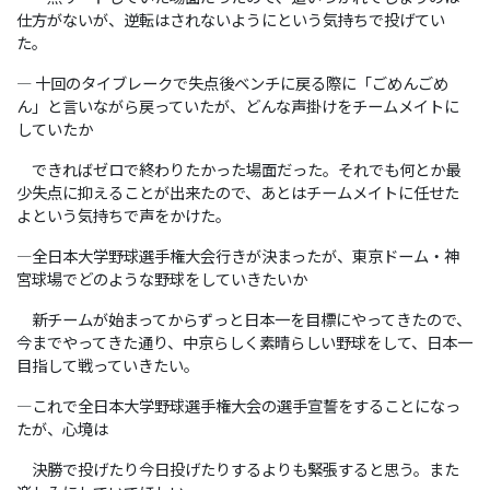
仕方がないが、逆転はされないようにという気持ちで投げてい
た。
― 十回のタイブレークで失点後ベンチに戻る際に「ごめんごめ
ん」と言いながら戻っていたが、どんな声掛けをチームメイトに
していたか
できればゼロで終わりたかった場面だった。それでも何とか最
少失点に抑えることが出来たので、あとはチームメイトに任せた
よという気持ちで声をかけた。
―全日本大学野球選手権大会行きが決まったが、東京ドーム・神
宮球場でどのような野球をしていきたいか
新チームが始まってからずっと日本一を目標にやってきたので、
今までやってきた通り、中京らしく素晴らしい野球をして、日本一
目指して戦っていきたい。
―これで全日本大学野球選手権大会の選手宣誓をすることになっ
たが、心境は
決勝で投げたり今日投げたりするよりも緊張すると思う。また