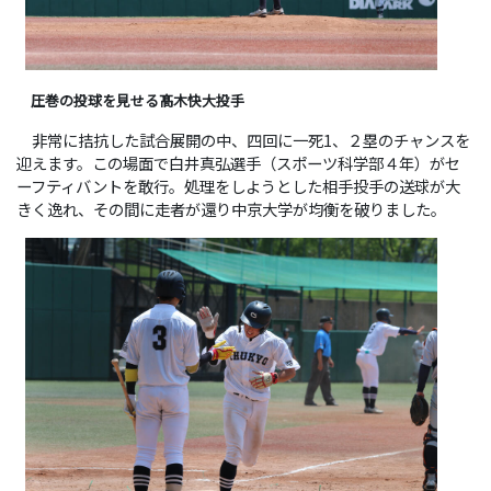
圧巻の投球を見せる髙木快大投手
非常に拮抗した試合展開の中、四回に一死1、２塁のチャンスを
迎えます。この場面で白井真弘選手（スポーツ科学部４年）がセ
ーフティバントを敢行。処理をしようとした相手投手の送球が大
きく逸れ、その間に走者が還り中京大学が均衡を破りました。