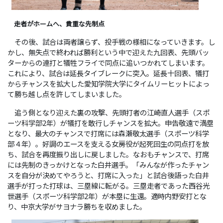
走者がホームへ、貴重な先制点
その後、試合は両者譲らず、投手戦の様相になっていきます。し
かし、無失点で終われば勝利という中で迎えた九回表、先頭バッ
ターからの連打と犠牲フライで同点に追いつかれてしまいます。
これにより、試合は延長タイブレークに突入。延長十回表、犠打
からチャンスを拡大した愛知学院大学にタイムリーヒットによっ
て勝ち越し点を許してしまいました。
追う側となり迎えた裏の攻撃、先頭打者の江崎直人選手（スポ
ーツ科学部2年）が犠打を敢行しチャンスを拡大。申告敬遠で満塁
となり、最大のチャンスで打席には森瀬敬太選手（スポーツ科学
部４年）。好調のエースを支える女房役が起死回生の同点打を放
ち、試合を再度振り出しに戻しました。なおもチャンスで、打席
には先制のきっかけとなった白井選手。「みんなが作ったチャン
スを自分が決めてやろうと、打席に入った」と試合後語った白井
選手が打った打球は、三塁線に転がる。三塁走者であった西谷光
世選手（スポーツ科学部2年）が本塁に生還。適時内野安打とな
り、中京大学がサヨナラ勝ちを収めました。