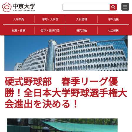
大学案内
学部・大学院
入試情報
学生支援
就職・資格
留学・国際交流
研究活動
社会連携
硬式野球部 春季リーグ優
勝！全日本大学野球選手権大
会進出を決める！