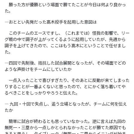
勝った方が優勝という場面で勝てたことが今日は何より良かっ
た。
―おととい先発だった髙木投手を起用した意図は
このチームのエースですし、（これまでは）怪我の影響で、リー
グ戦の中で調子が上がってくるように起用していたが、先週から
調子を上げてきたので、ここはもう髙木にということで任せまし
た。
―四回で先制後、拮抗した試合展開となったが、その場面でどの
ような声掛けをチームにしていたか
一点入ったことで喜びすぎたり、そのあとに反動が来てしまった
りすることが一番よくないと思ったので、とにかく落ち着いてや
るべきことをしっかりやろうと伝えた。
― 九回・十回で失点し、追う立場となったが、チームに何を伝え
たか
簡単に試合が終わるとも思っていなかった。逆に言えば九回の
無死一・三塁から一点しかとられなかったことが勝てた原因でも
あると思うし、タイブレーク（無死一・二塁からイニングが始ま