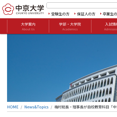
受験生の方
保証人の方
卒業生
大学案内
学部・大学院
入試情
About Us
Academics
Admissio
HOME
News&Topics
梅村総長・理事長が自校教育科目「中