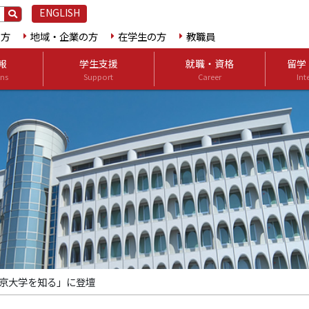
ENGLISH
の方
地域・企業の方
在学生の方
教職員
報
学生支援
就職・資格
留学
ns
Support
Career
Int
京大学を知る」に登壇